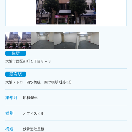
住所
大阪市西区新町１丁目８－３
最寄駅
大阪メトロ 四ツ橋線 四ツ橋駅 徒歩3分
築年月
昭和48年
種別
オフィスビル
構造
鉄骨造陸屋根