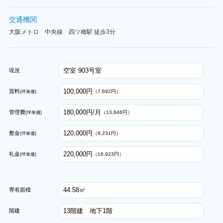
交通機関
大阪メトロ 中央線 四ツ橋駅 徒歩3分
空室 903号室
現況
100,000円
賃料
（7,692円）
(坪単価)
180,000円/月
管理費
（13,846円）
(坪単価)
120,000円
敷金
（9,231円）
(坪単価)
220,000円
礼金
（16,923円）
(坪単価)
44.58㎡
専有面積
13階建 地下1階
階建