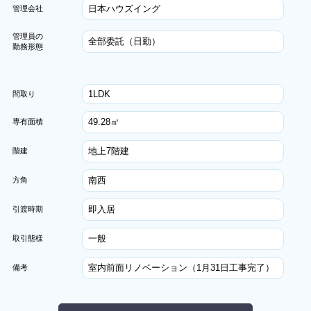
日本ハウズイング
管理会社
管理員の
全部委託（日勤）
勤務形態
1LDK
間取り
49.28㎡
専有面積
地上7階建
階建
南西
方角
即入居
引渡時期
一般
取引態様
室内前面リノベーション（1月31日工事完了）
備考