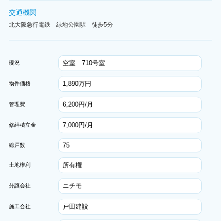
交通機関
北大阪急行電鉄 緑地公園駅 徒歩5分
空室 710号室
現況
1,890万円
物件価格
6,200円/月
管理費
7,000円/月
修繕積立金
75
総戸数
所有権
土地権利
ニチモ
分譲会社
戸田建設
施工会社