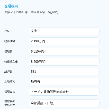
交通機関
大阪メトロ谷町線 関目高殿駅 徒歩8分
空室
現況
2,190万円
物件価格
6,310円/月
管理費
8,200円/月
修繕積立金
581
総戸数
所有権
土地権利
トーメン建物管理株式会社
管理会社
管理員の
全部委託（日勤）
勤務形態