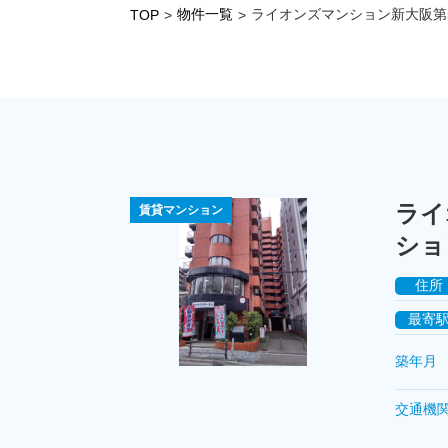
物件一覧
ライオンズマンション新大阪第
TOP
>
>
ライ
賃貸マンション
ショ
住所
最寄
築年月
交通機