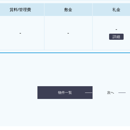
賃料/管理費
敷金
礼金
-
-
-
詳細
次へ
物件一覧