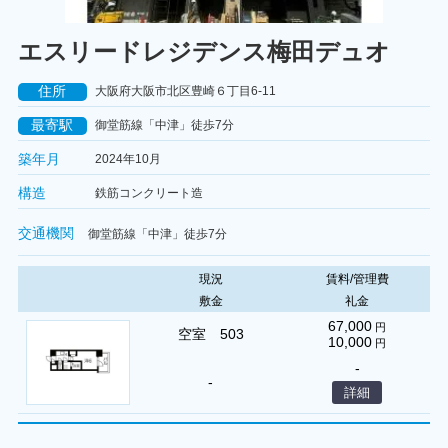
エスリードレジデンス梅田デュオ
住所
大阪府大阪市北区豊崎６丁目6-11
最寄駅
御堂筋線「中津」徒歩7分
築年月
2024年10月
構造
鉄筋コンクリート造
交通機関
御堂筋線「中津」徒歩7分
現況
賃料/管理費
敷金
礼金
67,000
円
空室 503
10,000
円
-
-
詳細