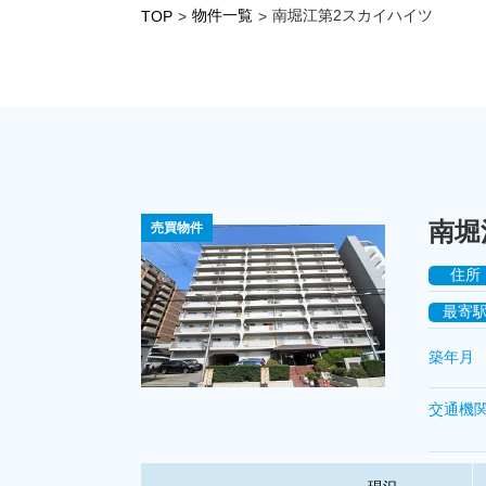
物件一覧
南堀江第2スカイハイツ
TOP
>
>
南堀
売買物件
住所
最寄
築年月
交通機