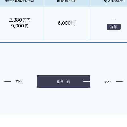
物件価格/管理費
修繕積立金
その他費用
-
2,380
万円
6,000円
9,000
円
詳細
前へ
次へ
物件一覧