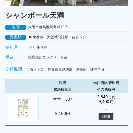
シャンボール天満
住所
大阪市都島区網島町12-5
最寄駅
JR東西線 大阪城北詰駅 徒歩５分
築年月
1975年６月
構造
鉄骨鉄筋コンクリート造
交通機関
大阪メトロ 長堀鶴見緑地線 京橋駅 徒歩７分
現況
物件価格/管理費
修繕積立金
その他費用
2,840
万円
空室 507
9,400
円
-
9,100円
詳細