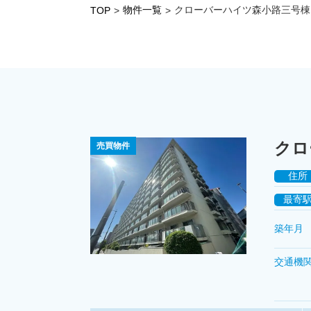
物件一覧
クローバーハイツ森小路三号棟
TOP
>
>
クロ
売買物件
住所
最寄
築年月
交通機